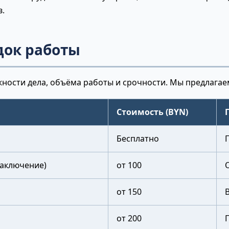
в.
док работы
жности дела, объёма работы и срочности. Мы предлага
Стоимость (BYN)
Бесплатно
заключение)
от 100
от 150
от 200